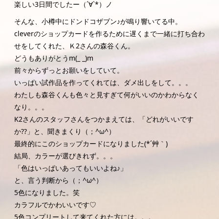
楽しい3日間でしたー（´∀`*）ノ
そんな、小樽中にドンドコザブン♪が鳴り響いてる中。
cleverのショップカードを作るために遅くまで一緒に打ち合わ
せをしてくれた、Ｋ2さんの森谷くん。
どうもありがとうm(_ _)m
前々からずっとお願いをしていて。
いっぱい試作品を作ってくれては、ダメ出しをして。。。
わたしも森谷くんも色々と見すぎて何がいいのかわからなく
なり。。。
K2さんのスタッフさんをつかまえては、「どれがいいです
か??」と、聞きまくり（；^ω^）
最終的にこのショップカードになりました(*´艸｀)
結局、カラーが選びきれず。。。
「色はいっぱいあってもいいよね♪」
と、言う判断から（；^ω^）
5色になりました。笑
カラフルでかわいいです♡
5色コンプリートして来てくれた方には。。。