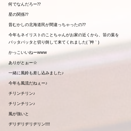
何でなんだろー??
星の関係??
昔むかしの北海道民が間違っちゃったの??
今年もネイリストのことちゃんがお家の近くから、笹の葉を
バッタバッタと切り倒して来てくれました( ´艸｀)
かっこいいねーwww
ありがとぉー☆
一緒に風鈴も差し込みました♪
今年も風流だねぇー♪
チリンチリン♪
チリンチリン♪
風が強いと
ヂリヂリヂリヂリン!!!!