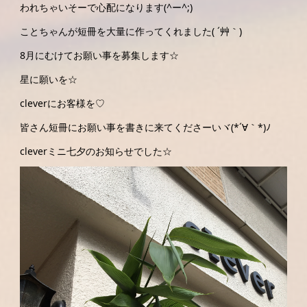
われちゃいそーで心配になります(^ー^;)
ことちゃんが短冊を大量に作ってくれました( ´艸｀)
8月にむけてお願い事を募集します☆
星に願いを☆
cleverにお客様を♡
皆さん短冊にお願い事を書きに来てくださーいヾ(*´∀｀*)ﾉ
cleverミニ七夕のお知らせでした☆